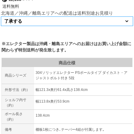
北海道／沖縄／離島エリアへの配送は送料別途お見積り
※エレクター製品は沖縄・離島エリアへのお届けはお買い上げ金額に
関わらず特別送料が発生致します。
商品仕様
304ソリッドエレクター PSポールタイプ ダイカスト・ア
商品シリーズ
ジャストボルト付き 5段
外形寸法（約）
幅121.3x奥行61.4x高さ138.4cm
シェルフ内寸
幅113.8x奥行53.9cm
（約）
ポール長さ
138.4cm
（約）
備考
棚板1枚につき､テーパー4組が付属します｡