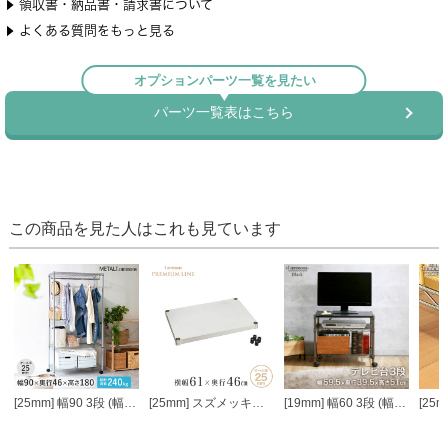
この商品を見た人はこれも見ています
[25mm] 幅90 3段 (幅91.5×奥行46×高さ178.5cm) メタルルミナスラック ハンガーラック ワードローブ
[25mm] スズメッキソリッド棚 幅60 幅61×奥行46cm スリーブ付き ルミナス プレミアムライン ソリッドシェルフ スチールシェルフ
[19mm] 幅60 3段 (幅59.5×奥行39.5×高さ51cm) ルミナスブラック テレビ台