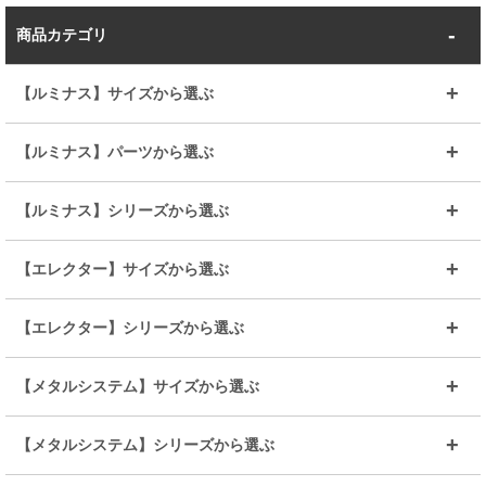
商品カテゴリ
【ルミナス】サイズから選ぶ
～幅35
～幅55
【ルミナス】パーツから選ぶ
～幅65
～幅85
25mmシェルフ
19mmシェルフ
【ルミナス】シリーズから選ぶ
～幅90
～幅120
25mmポール
19mmポール
25mm
25mm
【エレクター】サイズから選ぶ
ルミナスレギュラー
ルミナススリム
BIGラック(150～180)
全25mmパーツを見る
全19mmパーツを見る
25mm
25/19mm
メタルルミナス
突っ張りラック
幅45cm
幅60cm
【エレクター】シリーズから選ぶ
その他便利パーツ
25mm
25mm
ルミナスノワール
プレミアムライン
幅75cm
幅90cm
ベーシック
ヴィンテージ
【メタルシステム】サイズから選ぶ
シリーズ
エディション
19mm
19mm
ルミナスライト
メタルルミナス
幅105cm
幅120cm
スーパーエレクター
スタンダード
エレクター
幅67.7cm
幅97.7cm
【メタルシステム】シリーズから選ぶ
すべてを見る
幅150cm
樹脂製メトロマックス
すべてを見る