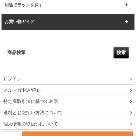
幅112.7cm
幅127.7cm
スーパー123
ユニラック
用途でラックを探す
幅142.7cm
幅157.2cm
すべてを見る
突っ張りラック
BIGラック
お買い物ガイド
幅172.2cm
幅187.2cm
衣類収納
キッチン収納
お支払いについて
すべてを見る
防サビ高性能
屋外用ラック
商品検索
送料について
テレビ台
本棚／CDラック
お届けについて
隙間収納ラック
調味料ラック
ログイン
ルミナス製品間違い交換について
メルマガ申込/停止
特定商取引法に基づく表示
予約販売について
送料とお支払い方法について
領収書・納品書・請求書
個人情報の取扱いについて