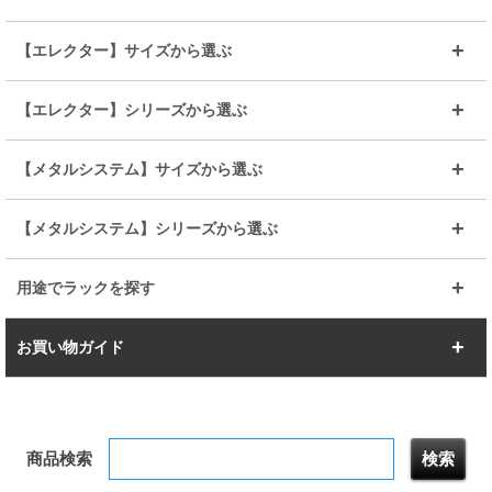
～幅90
～幅120
25mmポール
19mmポール
25mm
25mm
【エレクター】サイズから選ぶ
ルミナスレギュラー
ルミナススリム
BIGラック(150～180)
全25mmパーツを見る
全19mmパーツを見る
25mm
25/19mm
メタルルミナス
突っ張りラック
幅45cm
幅60cm
【エレクター】シリーズから選ぶ
その他便利パーツ
25mm
25mm
ルミナスノワール
プレミアムライン
幅75cm
幅90cm
ベーシック
ヴィンテージ
【メタルシステム】サイズから選ぶ
シリーズ
エディション
19mm
19mm
ルミナスライト
メタルルミナス
幅105cm
幅120cm
スーパーエレクター
スタンダード
エレクター
幅67.7cm
幅97.7cm
【メタルシステム】シリーズから選ぶ
すべてを見る
幅150cm
樹脂製メトロマックス
すべてを見る
幅112.7cm
幅127.7cm
スーパー123
ユニラック
用途でラックを探す
幅142.7cm
幅157.2cm
すべてを見る
突っ張りラック
BIGラック
お買い物ガイド
幅172.2cm
幅187.2cm
衣類収納
キッチン収納
お支払いについて
すべてを見る
防サビ高性能
屋外用ラック
商品検索
送料について