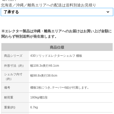
北海道／沖縄／離島エリアへの配送は送料別途お見積り
※エレクター製品は沖縄・離島エリアへのお届けはお買い上げ金額に
関わらず特別送料が発生致します。
商品仕様
商品シリーズ
430ソリッドエレクターシェルフ 棚板
外形寸法（約）
幅106.3x奥行46.1cm
シェルフ内寸
幅98.8x奥行38.6cm
（約）
備考
棚板1枚につき､テーパー4組が付属します｡
耐荷重
180kg/棚1段
重量(約)
6.7kg