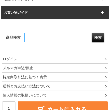
幅142.7cm
幅157.2cm
すべてを見る
突っ張りラック
BIGラック
お買い物ガイド
幅172.2cm
幅187.2cm
衣類収納
キッチン収納
お支払いについて
すべてを見る
防サビ高性能
屋外用ラック
商品検索
送料について
テレビ台
本棚／CDラック
お届けについて
隙間収納ラック
調味料ラック
ログイン
ルミナス製品間違い交換について
メルマガ申込/停止
特定商取引法に基づく表示
予約販売について
送料とお支払い方法について
領収書・納品書・請求書
個人情報の取扱いについて
ポイントについて