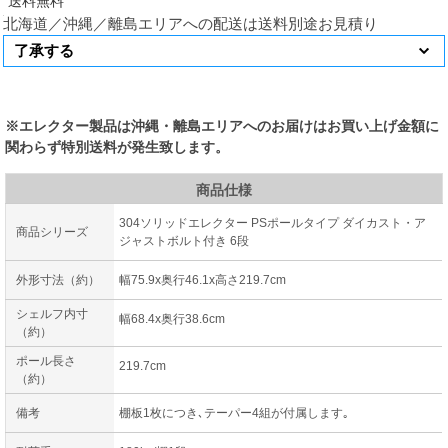
北海道／沖縄／離島エリアへの配送は送料別途お見積り
※エレクター製品は沖縄・離島エリアへのお届けはお買い上げ金額に
関わらず特別送料が発生致します。
商品仕様
304ソリッドエレクター PSポールタイプ ダイカスト・ア
商品シリーズ
ジャストボルト付き 6段
外形寸法（約）
幅75.9x奥行46.1x高さ219.7cm
シェルフ内寸
幅68.4x奥行38.6cm
（約）
ポール長さ
219.7cm
（約）
備考
棚板1枚につき､テーパー4組が付属します｡