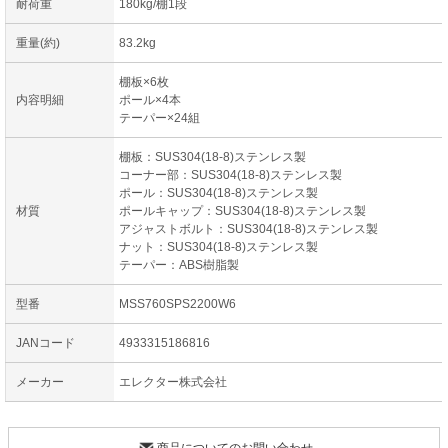
耐荷重
180kg/棚1段
重量(約)
83.2kg
棚板×6枚
内容明細
ポール×4本
テーパー×24組
棚板：SUS304(18-8)ステンレス製
コーナー部：SUS304(18-8)ステンレス製
ポール：SUS304(18-8)ステンレス製
材質
ポールキャップ：SUS304(18-8)ステンレス製
アジャストボルト：SUS304(18-8)ステンレス製
ナット：SUS304(18-8)ステンレス製
テーパー：ABS樹脂製
型番
MSS760SPS2200W6
JANコード
4933315186816
メーカー
エレクター株式会社
商品についてのお問い合わせ