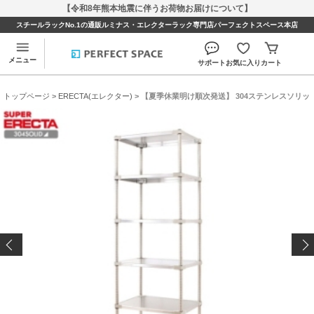
【令和8年熊本地震に伴うお荷物お届けについて】
スチールラックNo.1の通販ルミナス・エレクターラック専門店パーフェクトスペース本店
メニュー
サポート
お気に入り
カート
トップページ
>
ERECTA(エレクター)
> 【夏季休業明け順次発送】 304ステンレスソリッド エ