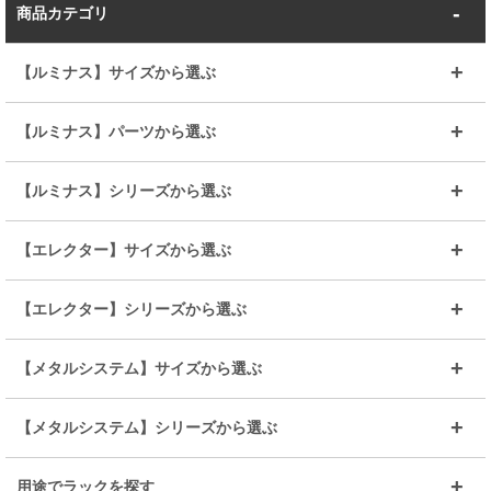
商品カテゴリ
【ルミナス】サイズから選ぶ
～幅35
～幅55
【ルミナス】パーツから選ぶ
～幅65
～幅85
25mmシェルフ
19mmシェルフ
【ルミナス】シリーズから選ぶ
～幅90
～幅120
25mmポール
19mmポール
25mm
25mm
【エレクター】サイズから選ぶ
ルミナスレギュラー
ルミナススリム
BIGラック(150～180)
全25mmパーツを見る
全19mmパーツを見る
25mm
25/19mm
メタルルミナス
突っ張りラック
幅45cm
幅60cm
【エレクター】シリーズから選ぶ
その他便利パーツ
25mm
25mm
ルミナスノワール
プレミアムライン
幅75cm
幅90cm
ベーシック
ヴィンテージ
【メタルシステム】サイズから選ぶ
シリーズ
エディション
19mm
19mm
ルミナスライト
メタルルミナス
幅105cm
幅120cm
スーパーエレクター
スタンダード
エレクター
幅67.7cm
幅97.7cm
【メタルシステム】シリーズから選ぶ
すべてを見る
幅150cm
樹脂製メトロマックス
すべてを見る
幅112.7cm
幅127.7cm
スーパー123
ユニラック
用途でラックを探す