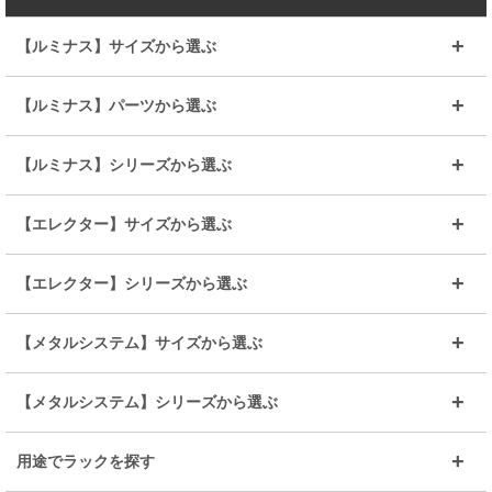
【ルミナス】サイズから選ぶ
～幅35
～幅55
【ルミナス】パーツから選ぶ
～幅65
～幅85
25mmシェルフ
19mmシェルフ
【ルミナス】シリーズから選ぶ
～幅90
～幅120
25mmポール
19mmポール
25mm
25mm
【エレクター】サイズから選ぶ
ルミナスレギュラー
ルミナススリム
BIGラック(150～180)
全25mmパーツを見る
全19mmパーツを見る
25mm
25/19mm
メタルルミナス
突っ張りラック
幅45cm
幅60cm
【エレクター】シリーズから選ぶ
その他便利パーツ
25mm
25mm
ルミナスノワール
プレミアムライン
幅75cm
幅90cm
ベーシック
ヴィンテージ
【メタルシステム】サイズから選ぶ
シリーズ
エディション
19mm
19mm
ルミナスライト
メタルルミナス
幅105cm
幅120cm
スーパーエレクター
スタンダード
エレクター
幅67.7cm
幅97.7cm
【メタルシステム】シリーズから選ぶ
すべてを見る
幅150cm
樹脂製メトロマックス
すべてを見る
幅112.7cm
幅127.7cm
スーパー123
ユニラック
用途でラックを探す