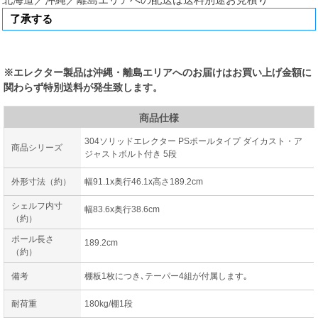
※エレクター製品は沖縄・離島エリアへのお届けはお買い上げ金額に
関わらず特別送料が発生致します。
商品仕様
304ソリッドエレクター PSポールタイプ ダイカスト・ア
商品シリーズ
ジャストボルト付き 5段
外形寸法（約）
幅91.1x奥行46.1x高さ189.2cm
シェルフ内寸
幅83.6x奥行38.6cm
（約）
ポール長さ
189.2cm
（約）
備考
棚板1枚につき､テーパー4組が付属します｡
耐荷重
180kg/棚1段