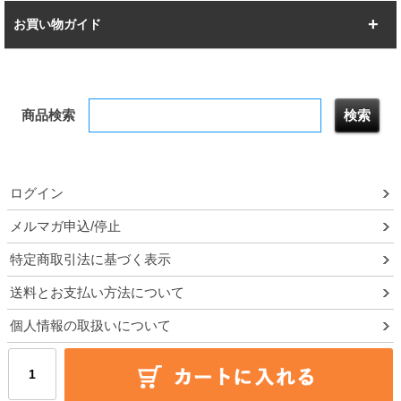
幅142.7cm
幅157.2cm
すべてを見る
突っ張りラック
BIGラック
お買い物ガイド
幅172.2cm
幅187.2cm
衣類収納
キッチン収納
お支払いについて
すべてを見る
防サビ高性能
屋外用ラック
商品検索
送料について
テレビ台
本棚／CDラック
お届けについて
隙間収納ラック
調味料ラック
ログイン
ルミナス製品間違い交換について
メルマガ申込/停止
特定商取引法に基づく表示
予約販売について
送料とお支払い方法について
領収書・納品書・請求書
個人情報の取扱いについて
ポイントについて