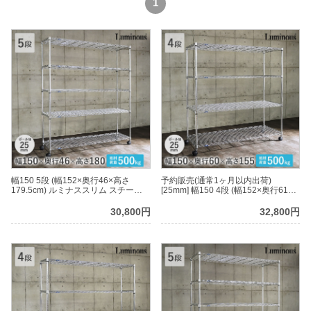
1
幅150 5段 (幅152×奥行46×高さ
予約販売(通常1ヶ月以内出荷)
179.5cm) ルミナススリム スチール
[25mm] 幅150 4段 (幅152×奥行61×
ラック
高さ156.5cm) ルミナススリム スチ
ールラック
30,800円
32,800円