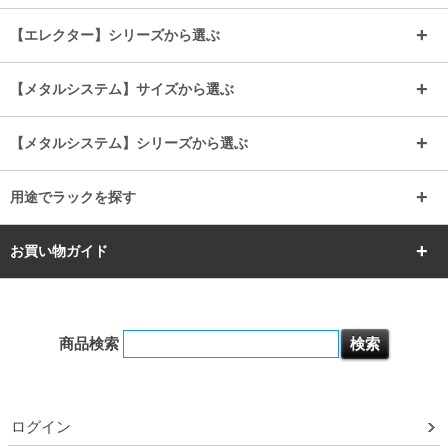
BIGラック(150～180)
全25mmパーツを見る
全19mmパーツを見る
25mm
25/19mm
メタルルミナス
突っ張りラック
幅45cm
幅60cm
【エレクター】シリーズから選ぶ
その他便利パーツ
25mm
25mm
ルミナスノワール
プレミアムライン
幅75cm
幅90cm
ベーシック
ヴィンテージ
【メタルシステム】サイズから選ぶ
シリーズ
エディション
19mm
19mm
ルミナスライト
メタルルミナス
幅105cm
幅120cm
スーパーエレクター
スタンダード
エレクター
幅67.7cm
幅97.7cm
【メタルシステム】シリーズから選ぶ
すべてを見る
幅150cm
樹脂製メトロマックス
すべてを見る
幅112.7cm
幅127.7cm
スーパー123
ユニラック
用途でラックを探す
幅142.7cm
幅157.2cm
すべてを見る
突っ張りラック
BIGラック
お買い物ガイド
幅172.2cm
幅187.2cm
衣類収納
キッチン収納
お支払いについて
すべてを見る
防サビ高性能
屋外用ラック
商品検索
送料について
テレビ台
本棚／CDラック
お届けについて
ログイン
隙間収納ラック
調味料ラック