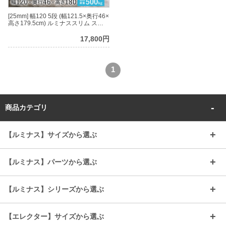
[25mm] 幅120 5段 (幅121.5×奥行46×
高さ179.5cm) ルミナススリム スチ
ールラック
17,800円
1
商品カテゴリ
【ルミナス】サイズから選ぶ
～幅35
～幅55
【ルミナス】パーツから選ぶ
～幅65
～幅85
25mmシェルフ
19mmシェルフ
【ルミナス】シリーズから選ぶ
～幅90
～幅120
25mmポール
19mmポール
25mm
25mm
【エレクター】サイズから選ぶ
ルミナスレギュラー
ルミナススリム