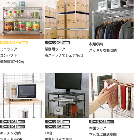
衣類収納
ミニラック
業務用ラック
スッキリ衣類収納
コンパクト
高スペックでシェアNo.1
棚耐荷重/~60kg
本棚ラック
キッチン収納
TV台
本も喜ぶ最適空間
水まわりもOK
豊富なサイズ展開