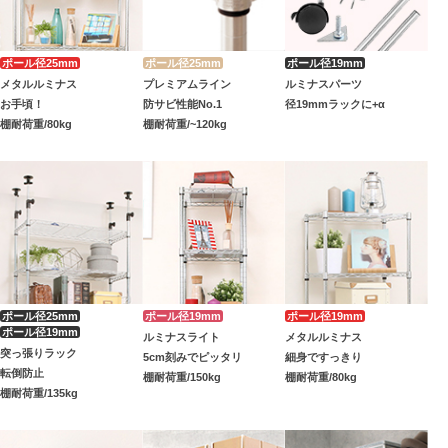
メタルルミナス
プレミアムライン
ルミナスパーツ
お手頃！
防サビ性能No.1
径19mmラックに+α
棚耐荷重/80kg
棚耐荷重/~120kg
ルミナスライト
メタルルミナス
突っ張りラック
5cm刻みでピッタリ
細身ですっきり
転倒防止
棚耐荷重/150kg
棚耐荷重/80kg
棚耐荷重/135kg